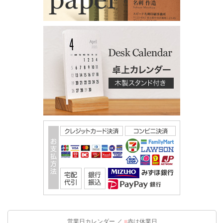
営業日カレンダー ／
■
赤は休業日