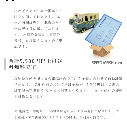
おかげさまで日本全国からご
注文を頂いております。
本
州と四国は翌日、北海道と九
州は翌々日に届いておりま
す。
出荷作業後に「お荷物
番号」をお知らしますので安
心です。
合計5,500円以上は送
料無料です。
お届先住所を記入後の確認画面でご注文金額に合わせて自動計算
されます。
名刺作成のご注文合計金額が、5,500円以上の場合
は宅配送料無料で
サービス出荷となります。（※1ヶ所への発送
が対象となります）
※ 北海道・沖縄県・一部離島は恐れ入りますが有料となります。
※
２回目以降の再注文は「クロネコＤＭ便」が利用可能です。