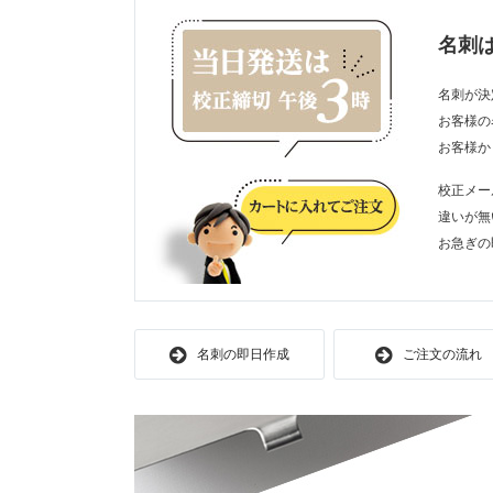
名刺
名刺が決
お客様の
お客様か
校正メー
違いが無
お急ぎの
名刺の即日作成
ご注文の流れ