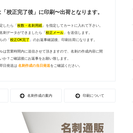
は「校正完了後」に印刷〜出荷となります。
定したら「
枚数・名刺用紙
」を指定してカートに入れて下さい。
名刺データができましたら「
校正メール
」を送信します。
らの「
校正OK完了
」のお返事確認後、印刷出荷になります。
ルは営業時間内に送信させて頂きますので、名刺の作成内容に間
いか？ご確認後にお返事をお願い致します。
即日発送は
名刺作成の当日発送
をご確認ください。
名刺作成の案内
印刷について