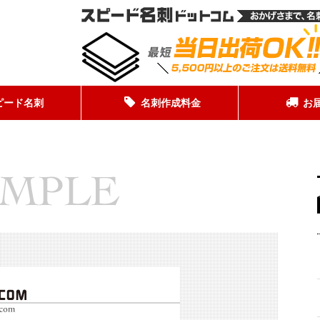
ピード名刺
名刺作成料金
お