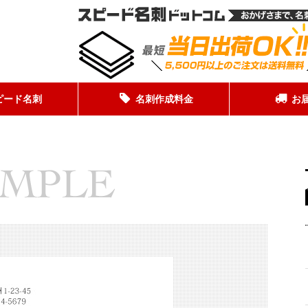
ピード名刺
名刺作成料金
お