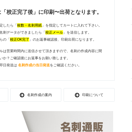
は「校正完了後」に印刷〜出荷となります。
定したら「
枚数・名刺用紙
」を指定してカートに入れて下さい。
名刺データができましたら「
校正メール
」を送信します。
らの「
校正OK完了
」のお返事確認後、印刷出荷になります。
ルは営業時間内に送信させて頂きますので、名刺の作成内容に間
いか？ご確認後にお返事をお願い致します。
即日発送は
名刺作成の当日発送
をご確認ください。
名刺作成の案内
印刷について