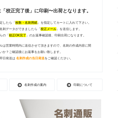
は「校正完了後」に印刷〜出荷となります。
定したら「
枚数・名刺用紙
」を指定してカートに入れて下さい。
名刺データができましたら「
校正メール
」を送信します。
らの「
校正OK完了
」のお返事確認後、印刷出荷になります。
ルは営業時間内に送信させて頂きますので、名刺の作成内容に間
いか？ご確認後にお返事をお願い致します。
即日発送は
名刺作成の当日発送
をご確認ください。
名刺作成の案内
印刷について