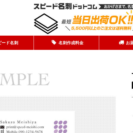
ピード名刺
名刺作成料金
お